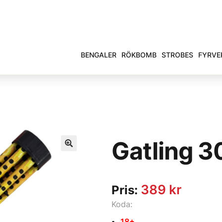
BENGALER
RÖKBOMB
STROBES
FYRVE
Gatling 3
389
kr
Pris:
Koda:
18+