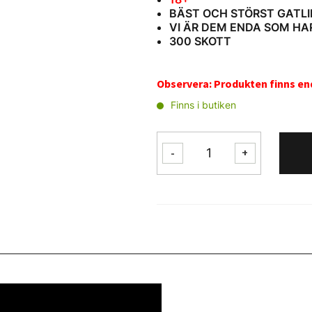
BÄST OCH STÖRST GATLI
VI ÄR DEM ENDA SOM HAR
300 SKOTT
Observera: Produkten finns enda
Finns i butiken
Gatling
-
+
300
Skott
mängd