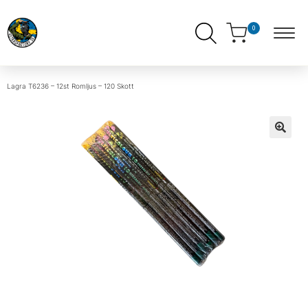
0
Lagra
T6236 – 12st Romljus – 120 Skott
ndera
ermeny
ndera
ermeny