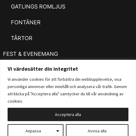
GATLINGS ROMLJUS
FONTÄNER
TÅRTOR
FEST & EVENEMANG
Vi värdesätter din integritet
Kläder
Customizer
Vi använder cookies för att förbättra din webbupplevelse, visa
personliga annonser eller innehåll och analysera vår trafik. Genom
Fysisk Butik
att klicka på "Acceptera alla" samtycker du till vår användning av
cookies.
Acceptera alla
Copyright 2023 Ultrasfactory.se
Anpassa
Avvisa alla