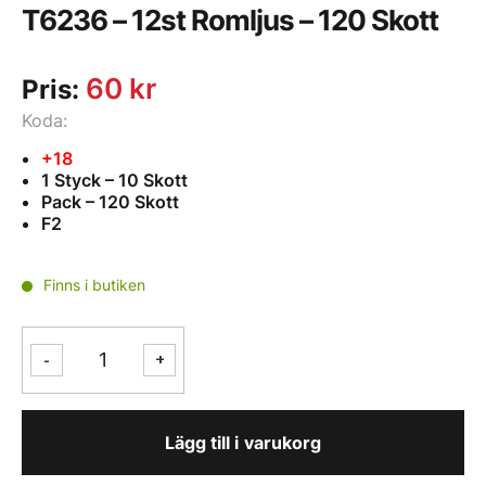
T6236 – 12st Romljus – 120 Skott
60
kr
Pris:
Koda:
+18
1 Styck – 10 Skott
Pack – 120 Skott
F2
Finns i butiken
T6236
-
+
-
12st
Romljus
Lägg till i varukorg
-
120