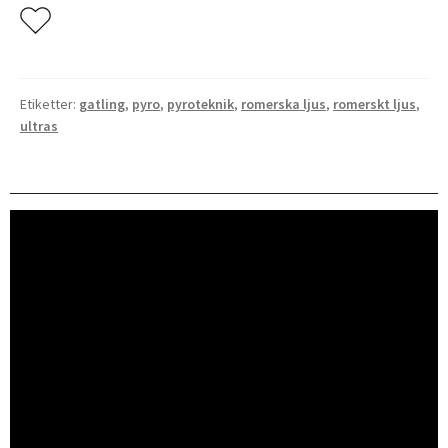
Skott
mängd
Etiketter:
gatling
,
pyro
,
pyroteknik
,
romerska ljus
,
romerskt ljus
,
ultras