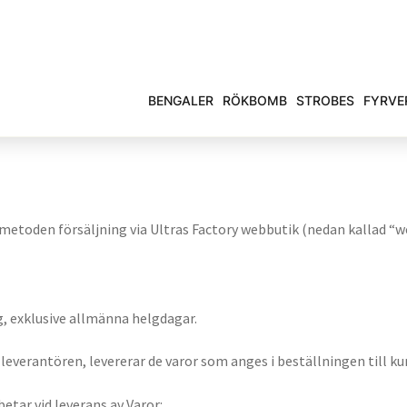
BENGALER
RÖKBOMB
STROBES
FYRVE
 metoden försäljning via Ultras Factory webbutik (nedan kallad “w
g, exklusive allmänna helgdagar.
 leverantören, levererar de varor som anges i beställningen till ku
etar vid leverans av Varor: