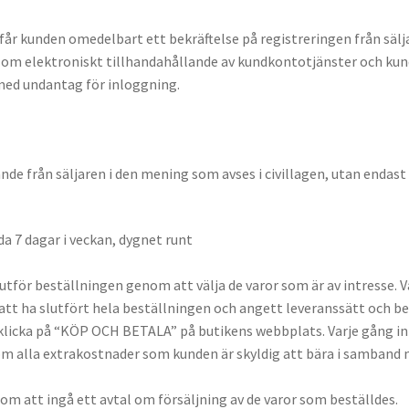
et får kunden omedelbart ett bekräftelse på registreringen från sälj
l om elektroniskt tillhandahållande av kundkontotjänster och kund
 med undantag för inloggning.
nde från säljaren i den mening som avses i civillagen, utan endast
a 7 dagar i veckan, dygnet runt
tför beställningen genom att välja de varor som är av intresse. V
att ha slutfört hela beställningen och angett leveranssätt och
 klicka på “KÖP OCH BETALA” på butikens webbplats. Varje gång in
 om alla extrakostnader som kunden är skyldig att bära i samband 
n om att ingå ett avtal om försäljning av de varor som beställdes.