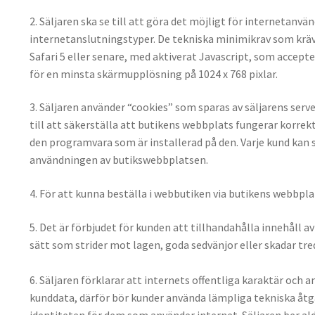
2. Säljaren ska se till att göra det möjligt för interneta
internetanslutningstyper. De tekniska minimikrav som kräv
Safari 5 eller senare, med aktiverat Javascript, som accept
för en minsta skärmupplösning på 1024 x 768 pixlar.
3. Säljaren använder “cookies” som sparas av säljarens se
till att säkerställa att butikens webbplats fungerar korrek
den programvara som är installerad på den. Varje kund kan s
användningen av butikswebbplatsen.
4. För att kunna beställa i webbutiken via butikens webbpl
5. Det är förbjudet för kunden att tillhandahålla innehåll 
sätt som strider mot lagen, goda sedvänjor eller skadar tre
6. Säljaren förklarar att internets offentliga karaktär och
kunddata, därför bör kunder använda lämpliga tekniska åt
identiteten för dem som använder internet. Säljaren ber al