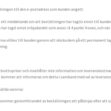
ällningen till den e-postadress som kunden angett.
aren ett meddelande om att beställningen har tagits emot till kun
 har tagit emot erbjudandet som avses i § 4 punkt 4 ovan, och när
 sina villkor till kunden genom att skicka dem på ett permanent la
ning.
är bruttopriser och innehåller inte information om leveranskost
en kommer att informeras om detta i samband med val av leverans
ällda varorna:
t kommer genomförandet av beställningen att påbörjas efter att säl