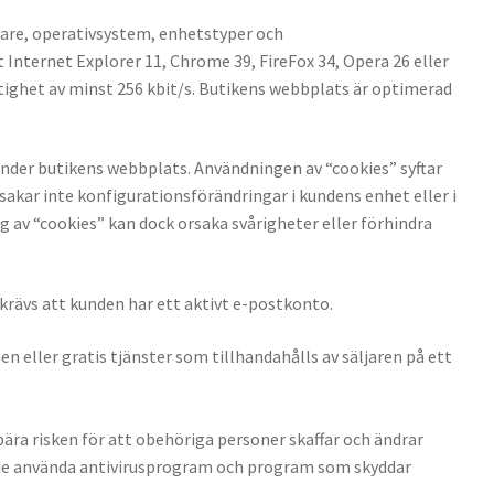
äsare, operativsystem, enhetstyper och
nternet Explorer 11, Chrome 39, FireFox 34, Opera 26 eller
stighet av minst 256 kbit/s. Butikens webbplats är optimerad
änder butikens webbplats. Användningen av “cookies” syftar
sakar inte konfigurationsförändringar i kundens enhet eller i
g av “cookies” kan dock orsaka svårigheter eller förhindra
krävs att kunden har ett aktivt e-postkonto.
n eller gratis tjänster som tillhandahålls av säljaren på ett
bära risken för att obehöriga personer skaffar och ändrar
r de använda antivirusprogram och program som skyddar