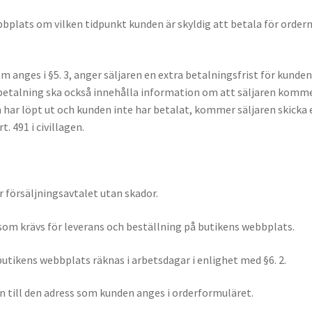
bbplats om vilken tidpunkt kunden är skyldig att betala för order
om anges i §5. 3, anger säljaren en extra betalningsfrist för kun
betalning ska också innehålla information om att säljaren komme
n har löpt ut och kunden inte har betalat, kommer säljaren skicka
 491 i civillagen.
ör försäljningsavtalet utan skador.
som krävs för leverans och beställning på butikens webbplats.
utikens webbplats räknas i arbetsdagar i enlighet med §6. 2.
en till den adress som kunden anges i orderformuläret.