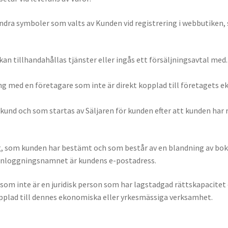
r andra symboler som valts av Kunden vid registrering i webbutiken
kan tillhandahållas tjänster eller ingås ett försäljningsavtal med.
ing med en företagare som inte är direkt kopplad till företagets
 kund och som startas av Säljaren för kunden efter att kunden har 
ing, som kunden har bestämt och som består av en blandning av bok
 Inloggningsnamnet är kundens e-postadress.
son som inte är en juridisk person som har lagstadgad rättskapacit
opplad till dennes ekonomiska eller yrkesmässiga verksamhet.