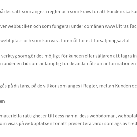
på det sätt som anges i regler och som krävs för att kunden ska k
driver webbutiken och som fungerar under domänen www.Ultras Fac
s webbplats och som kan vara föremål för ett försäljningsavtal.
 verktyg som gör det möjligt för kunden eller säljaren att lagra 
iden under en tid som är lämplig för de ändamål som informationen
gås på distans, på de villkor som anges i Regler, mellan Kunden oc
sen
 immateriella rättigheter till dess namn, dess webbdomän, webbpl
m visas på webbplatsen för att presentera varor som ägs av tredje