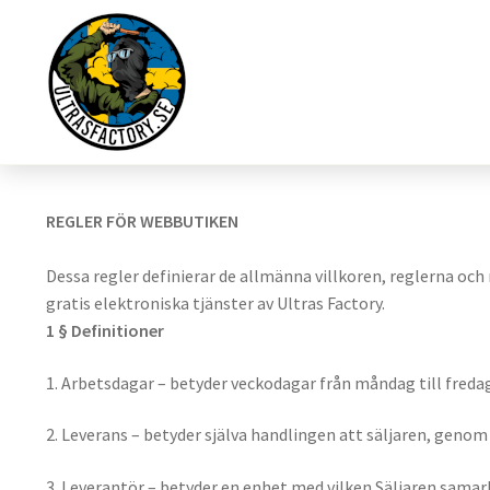
REGLER FÖR WEBBUTIKEN
Dessa regler definierar de allmänna villkoren, reglerna och
gratis elektroniska tjänster av Ultras Factory.
1 § Definitioner
1. Arbetsdagar – betyder veckodagar från måndag till freda
2. Leverans – betyder själva handlingen att säljaren, genom
3. Leverantör – betyder en enhet med vilken Säljaren samarb