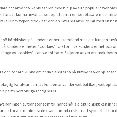
nvändare att använda webbläsaren med hjälp av alla populära webbl
s för att kunna använda webbplatsen är en webbläsare med minst I
erar filer av typen “cookies” och en internetanslutning med en ha
rver på hårddisken på kundens enhet i samband med att kunden anv
t på kundens enheter. ”Cookies” förstör inte kundens enhet och or
tänga av ”cookies” i sin webbläsare. Säljaren anger att inaktiverin
ats och för att kunna använda tjänsterna på butikens webbplatser 
av olaglig karaktär och att kunden använder webbutiken, webbplatse
dje parts personliga rättigheter.
 användningen av tjänster som tillhandahålls elektroniskt kan inne
gärder för att minimera de ovan nämnda riskerna. I synnerhet bö
drig kunden att lämna ut lösenordet i någon form.