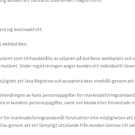
era sig kostnadsfritt.
ng webbutiken.
rmuläret som tillhandahålls av säljaren på butikens webbplats och s
rmuläret. Under registreringen anger kunden ett individuellt löse
möjlighet att läsa Reglerna och acceptera dess innehåll genom att 
l behandlingen av hans personuppgifter för marknadsföringsändamål
amla in kundens personuppgifter, samt om kända eller förväntade m
r för marknadsföringsändamål förutsätter inte möjligheten att in
as genom att ett lämpligt uttalande från kunden lämnas till säljar