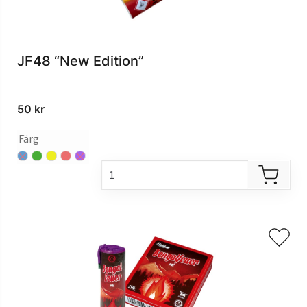
JF48 “New Edition”
50
kr
Färg
blå
grön
gul
röd
violett