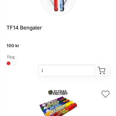
TF14 Bengaler
100
kr
Färg
röd
vit