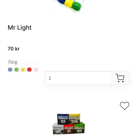
Mr Light
70
kr
Färg
blå
grön
gul
röd
vit