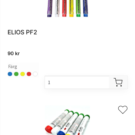
ELIOS PF2
90
kr
Färg
blå
grön
gul
röd
vit