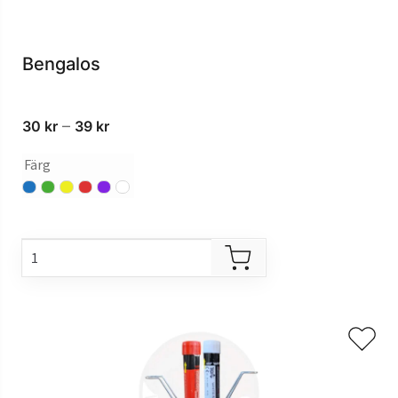
Bengalos
Prisintervall:
–
30
kr
39
kr
30 kr
Färg
till
39 kr
blå
grön
gul
röd
violett
vit