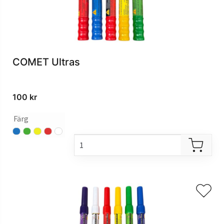
COMET Ultras
100
kr
Färg
blå
grön
gul
röd
vit