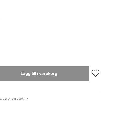
Lägg till i varukorg
k
,
pyro
,
pyroteknik