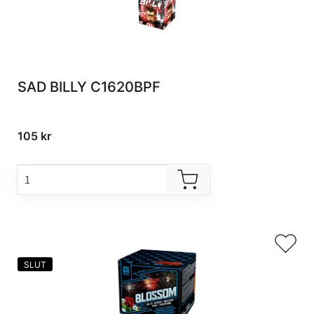
SAD BILLY C1620BPF
ndera
ermeny
105
kr
SLUT