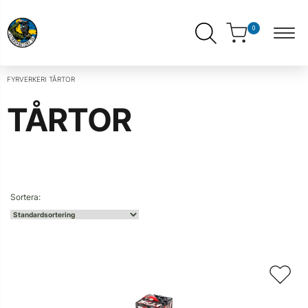
0
FYRVERKERI
TÅRTOR
TÅRTOR
ndera
ermeny