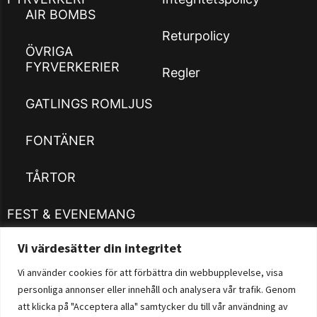
AIR BOMBS
Returpolicy
ÖVRIGA
FYRVERKERIER
Regler
GATLINGS ROMLJUS
FONTÄNER
TÅRTOR
FEST & EVENEMANG
Vi värdesätter din integritet
Kläder
Customizer
Vi använder cookies för att förbättra din webbupplevelse, visa
personliga annonser eller innehåll och analysera vår trafik. Genom
Fysisk Butik
att klicka på "Acceptera alla" samtycker du till vår användning av