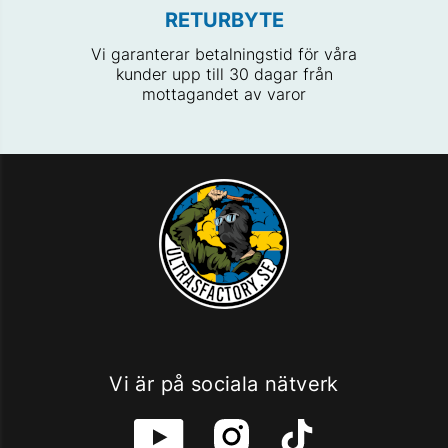
RETURBYTE
Vi garanterar betalningstid för våra
kunder upp till 30 dagar från
mottagandet av varor
Vi är på sociala nätverk