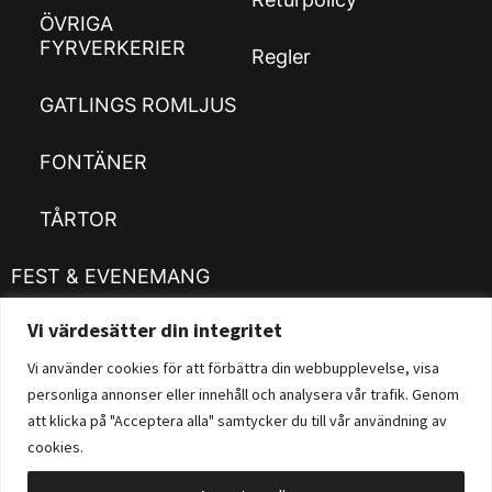
ÖVRIGA
FYRVERKERIER
Regler
GATLINGS ROMLJUS
FONTÄNER
TÅRTOR
FEST & EVENEMANG
Vi värdesätter din integritet
Kläder
Customizer
Vi använder cookies för att förbättra din webbupplevelse, visa
personliga annonser eller innehåll och analysera vår trafik. Genom
Fysisk Butik
att klicka på "Acceptera alla" samtycker du till vår användning av
cookies.