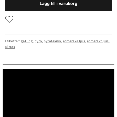
Lägg till i varukorg
SS20SIG14
mängd
Etiketter:
gatling
,
pyro
,
pyroteknik
,
romerska ljus
,
romerskt ljus
,
ultras