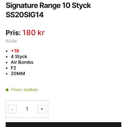
Signature Range 10 Styck
SS20SIG14
180
kr
Pris:
Koda:
+18
4 Styck
Air Bombs
F2
20MM
Finns i butiken
Signature
-
+
Range
10
Styck