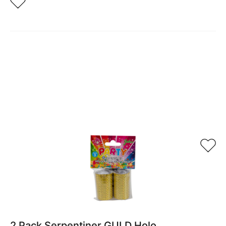
Relaterade produkter
2 Pack Serpentiner GULD Holo