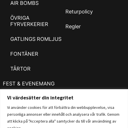
AIR BOMBS
Returpolicy
ÖVRIGA
FYRVERKERIER
Regler
GATLINGS ROMLJUS
FONTÄNER
TÅRTOR
FEST & EVENEMANG
Vi värdesätter din integritet
Kläder
Customizer
Vi använder cookies för att förbättra din webbupplevelse, visa
personliga annonser eller innehåll och analysera vår trafik. Genom
Fysisk Butik
att klicka på "Acceptera alla" samtycker du till vår användning av
cookies.