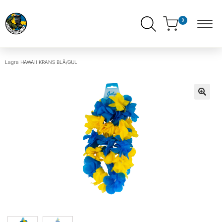
0
Lagra
HAWAII KRANS BLÅ/GUL
ndera
ermeny
ndera
ermeny