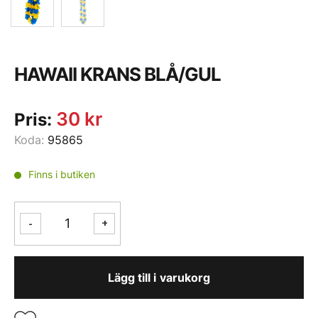
HAWAII KRANS BLÅ/GUL
30
kr
Pris:
Koda:
95865
Finns i butiken
HAWAII
-
+
KRANS
BLÅ/GUL
mängd
Lägg till i varukorg