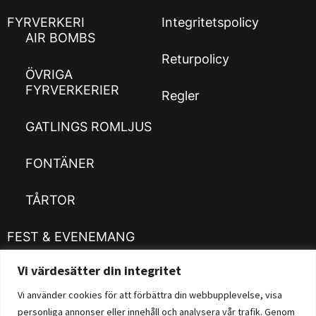
FYRVERKERI
Integritetspolicy
AIR BOMBS
Returpolicy
ÖVRIGA
FYRVERKERIER
Regler
GATLINGS ROMLJUS
FONTÄNER
TÅRTOR
FEST & EVENEMANG
Vi värdesätter din integritet
Kläder
Customizer
Vi använder cookies för att förbättra din webbupplevelse, visa
personliga annonser eller innehåll och analysera vår trafik. Genom