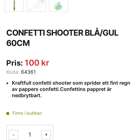
CONFETTI SHOOTER BLÅ/GUL
60CM
100
kr
Pris:
Koda:
64361
Kraftfull confetti shooter som sprider ett fint regn
av pappers confetti.Confettins pappret är
nedbrytbart.
Finns i butiken
CONFETTI
-
+
SHOOTER