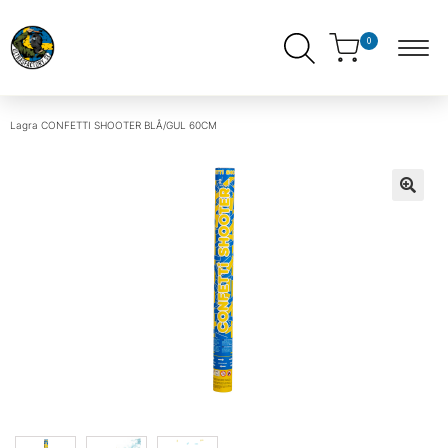
0
Lagra
CONFETTI SHOOTER BLÅ/GUL 60CM
ndera
ermeny
ndera
ermeny