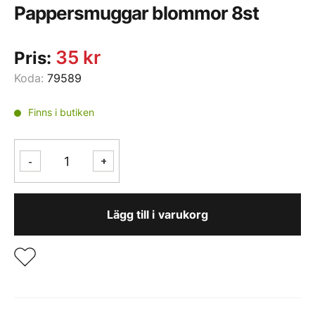
Pappersmuggar blommor 8st
35
kr
Pris:
Koda:
79589
Finns i butiken
Pappersmuggar
-
+
blommor
8st
mängd
Lägg till i varukorg