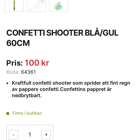
CONFETTI SHOOTER BLÅ/GUL
60CM
100
kr
Pris:
Koda:
64361
Kraftfull confetti shooter som sprider ett fint regn
av pappers confetti.Confettins pappret är
nedbrytbart.
Finns i butiken
CONFETTI
-
+
SHOOTER