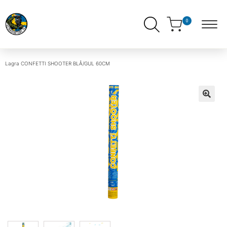
0
Lagra
CONFETTI SHOOTER BLÅ/GUL 60CM
ndera
ermeny
ndera
ermeny