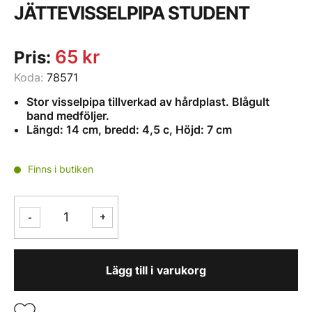
JÄTTEVISSELPIPA STUDENT
65
kr
Pris:
Koda:
78571
Stor visselpipa tillverkad av hårdplast. Blågult
band medföljer.
Längd: 14 cm, bredd: 4,5 c, Höjd: 7 cm
Finns i butiken
JÄTTEVISSELPIPA
-
+
STUDENT
mängd
Lägg till i varukorg