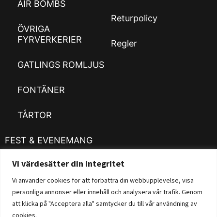
AIR BOMBS
Returpolicy
ÖVRIGA
FYRVERKERIER
Regler
GATLINGS ROMLJUS
FONTÄNER
TÅRTOR
FEST & EVENEMANG
Vi värdesätter din integritet
Kläder
Customizer
Vi använder cookies för att förbättra din webbupplevelse, visa
personliga annonser eller innehåll och analysera vår trafik. Genom
Fysisk Butik
att klicka på "Acceptera alla" samtycker du till vår användning av
cookies.