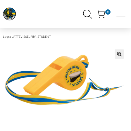
0
Lagra
JÄTTEVISSELPIPA STUDENT
ndera
ermeny
ndera
ermeny