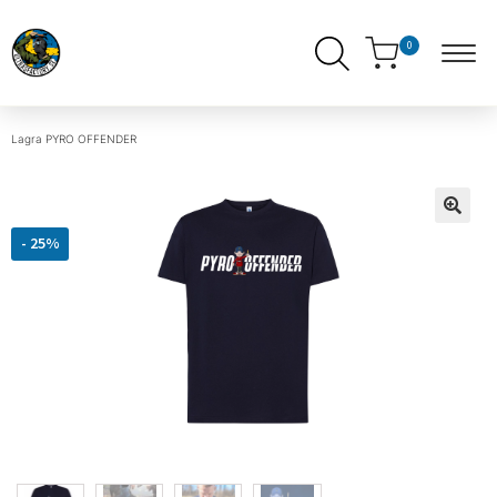
0
Lagra
PYRO OFFENDER
-
25%
ndera
ermeny
ndera
ermeny