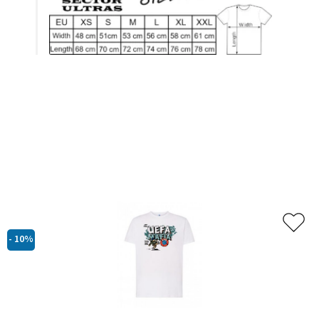
Relaterade produkter
-
10%