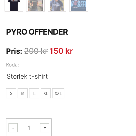
PYRO OFFENDER
200
kr
150
kr
Pris:
Det
Det
ursprungliga
nuvarande
Koda:
priset
priset
Storlek t-shirt
var:
är:
S
S
M
L
XL
XXL
200 kr.
150 kr.
M
L
PYRO
XL
-
+
OFFENDER