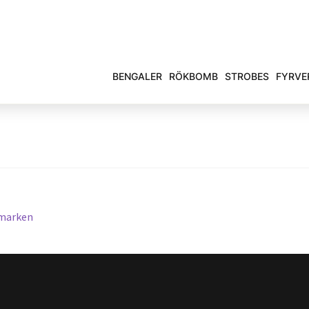
BENGALER
RÖKBOMB
STROBES
FYRVE
gsnavigering
ende
rmarken