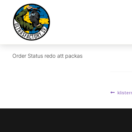
Order Status
redo att packas
Inläg
Föregå
kliste
inlägg: