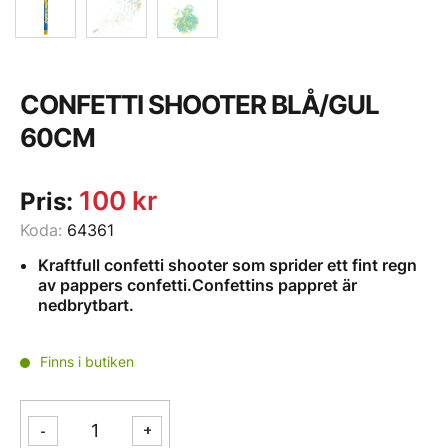
CONFETTI SHOOTER BLÅ/GUL
60CM
100
kr
Pris:
Koda:
64361
Kraftfull confetti shooter som sprider ett fint regn
av pappers confetti.Confettins pappret är
nedbrytbart.
Finns i butiken
CONFETTI
-
+
SHOOTER