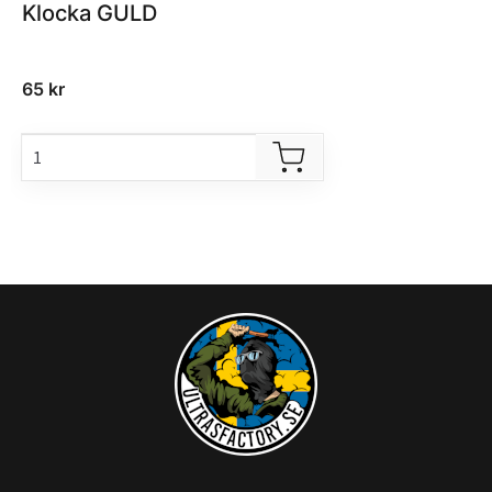
Klocka GULD
65
kr