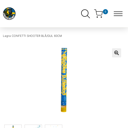
0
Lagra
CONFETTI SHOOTER BLÅ/GUL 60CM
ndera
ermeny
ndera
ermeny