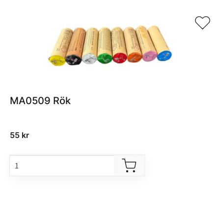
MA0509 Rök
55
kr