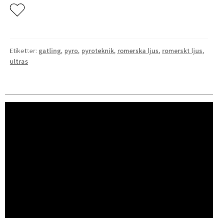
Skott
mängd
Etiketter:
gatling
,
pyro
,
pyroteknik
,
romerska ljus
,
romerskt ljus
,
ultras