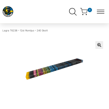
0
Lagra
T6238 – 12st Romljus – 240 Skott
ndera
ermeny
ndera
ermeny