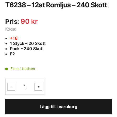
T6238 – 12st Romljus – 240 Skott
90
kr
Pris:
Koda:
+18
1 Styck – 20 Skott
Pack – 240 Skott
F2
Finns i butiken
T6238
-
+
-
12st
Romljus
Lägg till i varukorg
-
240