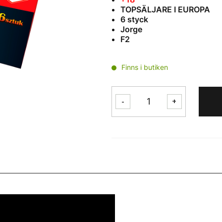
TOPSÄLJARE I EUROPA
6 styck
Jorge
F2
Finns i butiken
CIRCOBLITZ
-
+
JM01
mängd