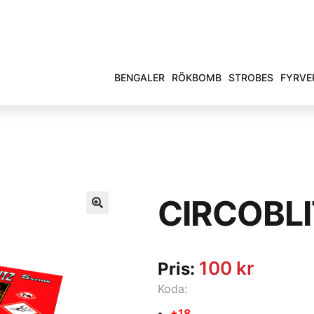
BENGALER
RÖKBOMB
STROBES
FYRVE
CIRCOBLI
100
kr
Pris:
Koda:
+18