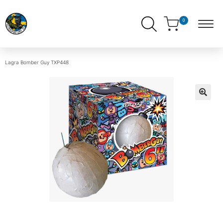
0
Lagra
Bomber Guy TXP448
ndera
ermeny
ndera
ermeny