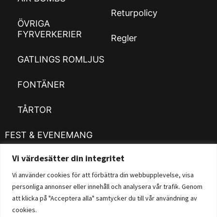
Returpolicy
ÖVRIGA
FYRVERKERIER
Regler
GATLINGS ROMLJUS
FONTÄNER
TÅRTOR
FEST & EVENEMANG
Vi värdesätter din integritet
Kläder
Customizer
Vi använder cookies för att förbättra din webbupplevelse, visa
personliga annonser eller innehåll och analysera vår trafik. Genom
Fysisk Butik
att klicka på "Acceptera alla" samtycker du till vår användning av
cookies.