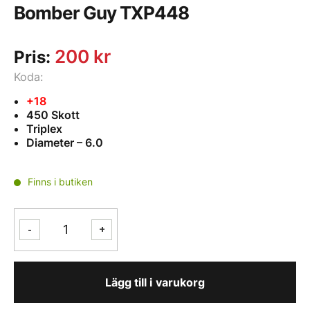
Bomber Guy TXP448
200
kr
Pris:
Koda:
+18
450 Skott
Triplex
Diameter – 6.0
Finns i butiken
Bomber
-
+
Guy
TXP448
mängd
Lägg till i varukorg