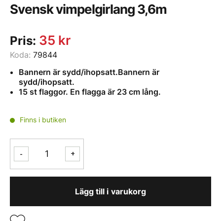
Svensk vimpelgirlang 3,6m
35
kr
Pris:
Koda:
79844
Bannern är sydd/ihopsatt.Bannern är
sydd/ihopsatt.
15 st flaggor. En flagga är 23 cm lång.
Finns i butiken
Svensk
-
+
vimpelgirlang
3,6m
mängd
Lägg till i varukorg