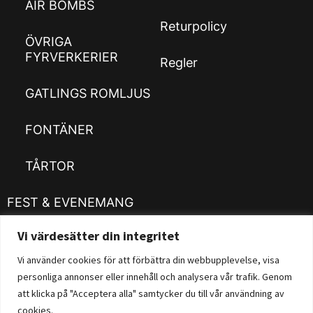
AIR BOMBS
Returpolicy
ÖVRIGA
FYRVERKERIER
Regler
GATLINGS ROMLJUS
FONTÄNER
TÅRTOR
FEST & EVENEMANG
Vi värdesätter din integritet
Kläder
Customizer
Vi använder cookies för att förbättra din webbupplevelse, visa
personliga annonser eller innehåll och analysera vår trafik. Genom
Fysisk Butik
att klicka på "Acceptera alla" samtycker du till vår användning av
cookies.