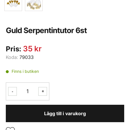
Guld Serpentintutor 6st
35
kr
Pris:
Koda:
79033
Finns i butiken
Guld
-
+
Serpentintutor
6st
mängd
Lägg till i varukorg