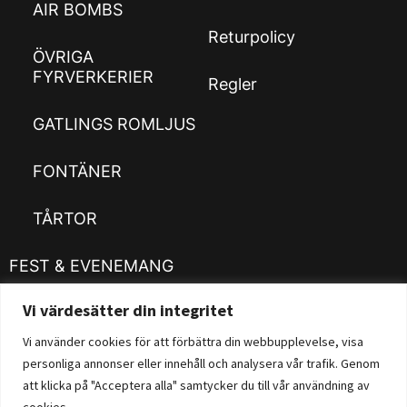
AIR BOMBS
Returpolicy
ÖVRIGA
FYRVERKERIER
Regler
GATLINGS ROMLJUS
FONTÄNER
TÅRTOR
FEST & EVENEMANG
Vi värdesätter din integritet
Kläder
Customizer
Vi använder cookies för att förbättra din webbupplevelse, visa
personliga annonser eller innehåll och analysera vår trafik. Genom
Fysisk Butik
att klicka på "Acceptera alla" samtycker du till vår användning av
cookies.