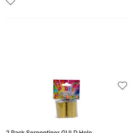
Relaterade produkter
2 Pack Serpentiner GULD Holo