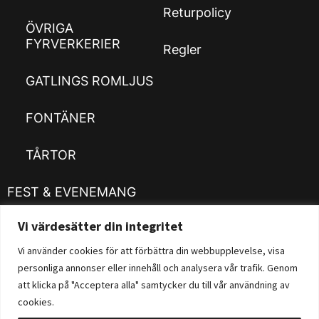
Returpolicy
ÖVRIGA
FYRVERKERIER
Regler
GATLINGS ROMLJUS
FONTÄNER
TÅRTOR
FEST & EVENEMANG
Vi värdesätter din integritet
Kläder
Customizer
Vi använder cookies för att förbättra din webbupplevelse, visa
personliga annonser eller innehåll och analysera vår trafik. Genom
Fysisk Butik
att klicka på "Acceptera alla" samtycker du till vår användning av
cookies.