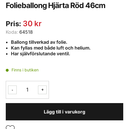
Folieballong Hjärta Röd 46cm
30
kr
Pris:
Koda:
64518
Ballong tillverkad av folie.
Kan fyllas med både luft och helium.
Har självförslutande ventil.
Finns i butiken
Folieballong
-
+
Hjärta
Röd
46cm
Lägg till i varukorg
mängd