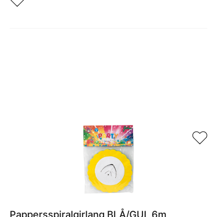
Relaterade produkter
Pappersspiralgirlang BLÅ/GUL 6m