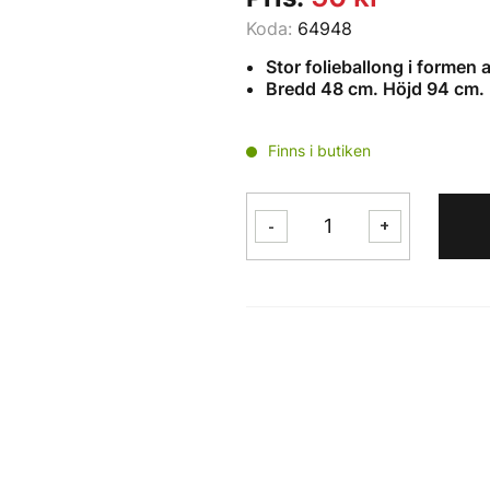
Koda:
64948
Stor folieballong i formen 
Bredd 48 cm. Höjd 94 cm.
Finns i butiken
Folieballong
-
+
Flaska
"Grattis"
mängd