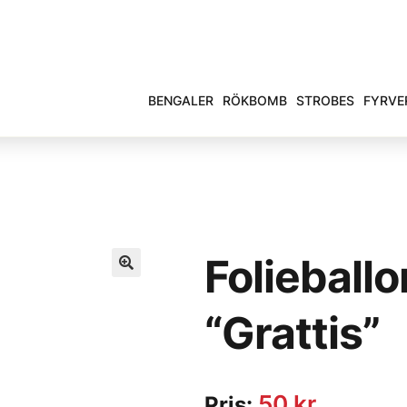
BENGALER
RÖKBOMB
STROBES
FYRVE
Folieball
“Grattis”
50
kr
Pris: